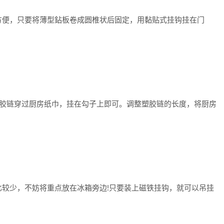
便，只要将薄型鉆板卷成圆椎状后固定，用黏贴式挂钩挂在门
。
链穿过厨房纸巾，挂在勾子上即可。调整塑胶链的长度，将厨房
少，不妨将重点放在冰箱旁边!只要装上磁铁挂钩，就可以吊挂