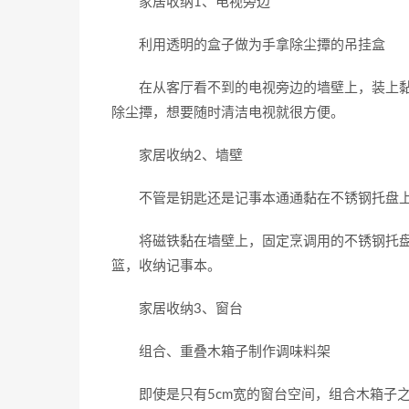
家居收纳1、电视旁边
利用透明的盒子做为手拿除尘撢的吊挂盒
在从客厅看不到的电视旁边的墙壁上，装上黏
除尘撢，想要随时清洁电视就很方便。
家居收纳2、墙壁
不管是钥匙还是记事本通通黏在不锈钢托盘
将磁铁黏在墙壁上，固定烹调用的不锈钢托盘
篮，收纳记事本。
家居收纳3、窗台
组合、重叠木箱子制作调味料架
即使是只有5cm宽的窗台空间，组合木箱子之