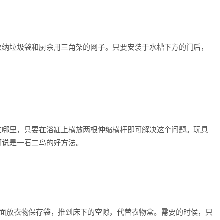
纳垃圾袋和厨余用三角架的网子。只要安装于水槽下方的门后，
哪里，只要在浴缸上横放两根伸缩横杆即可解决这个问题。玩具
可说是一石二鸟的好方法。
放衣物保存袋，推到床下的空隙，代替衣物盒。需要的时候，只