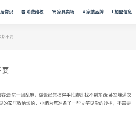
居常识
消费维权
家具卖场
家装品牌
加盟信息
块都不要
不要
;厨房一团乱麻，做饭经常搞得手忙脚乱找不到东西;卧室堆满衣
常见的家居收纳烦恼，小编为您准备了一些立竿见影的妙招，不需要