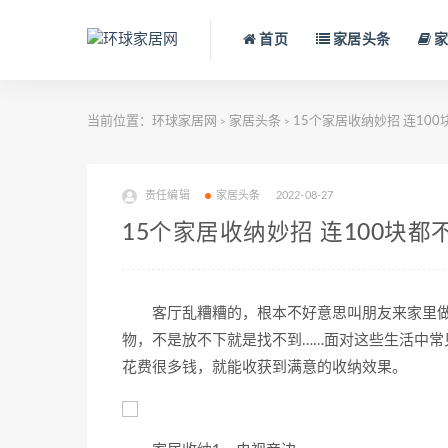
首页
家居头条
家
当前位置：
环球家居网
家居头条
15个家居收纳妙招 连100
>
>
责任编辑
家居头条
2022-08-27
15个家居收纳妙招 连100块都
客厅乱糟糟的，根本不好意思叫朋友来家里做客
物，不是放不下就是找不到……面对这些生活中
花费很多钱，就能收获到满意的收纳效果。