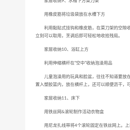
家居收纳9、水槽下方菜刀架
用橡皮筋将垃圾袋放在水槽下方
利用黏贴式挂钩和橡皮筋，在菜刀架的空隙收
立刻可以取用，烹调后即可轻松地收拾残局。
家居收纳10、浴缸上方
利用伸缩横杆在“空中”收纳泡澡用品
儿童泡澡用的玩具和脸盆，往往不知道要放在
置入塑胶篮内，放在横杆上，还可以顺便沥干，
家居收纳11、床下
用铁丝网&滚轮制作活动衣物盒
用尼龙扎线带将4个滚轮固定在铁丝网上。上面