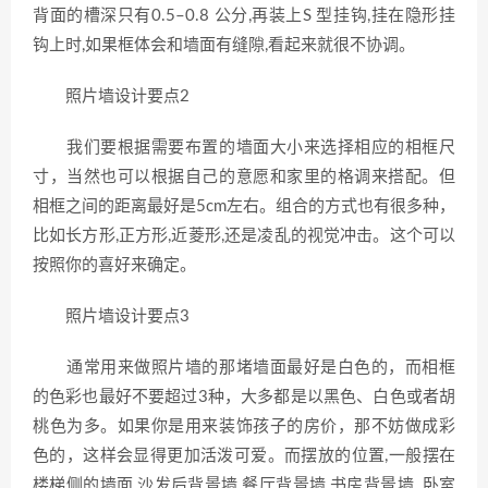
背面的槽深只有0.5–0.8 公分,再装上S 型挂钩,挂在隐形挂
钩上时,如果框体会和墙面有缝隙,看起来就很不协调。
照片墙设计要点2
我们要根据需要布置的墙面大小来选择相应的相框尺
寸，当然也可以根据自己的意愿和家里的格调来搭配。但
相框之间的距离最好是5cm左右。组合的方式也有很多种，
比如长方形,正方形,近菱形,还是凌乱的视觉冲击。这个可以
按照你的喜好来确定。
照片墙设计要点3
通常用来做照片墙的那堵墙面最好是白色的，而相框
的色彩也最好不要超过3种，大多都是以黑色、白色或者胡
桃色为多。如果你是用来装饰孩子的房价，那不妨做成彩
色的，这样会显得更加活泼可爱。而摆放的位置,一般摆在
楼梯侧的墙面,沙发后背景墙,餐厅背景墙,书房背景墙, 卧室