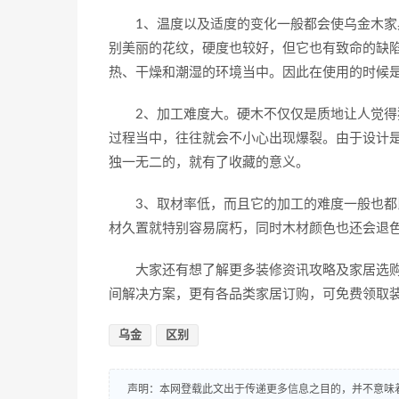
1、温度以及适度的变化一般都会使乌金木家具
别美丽的花纹，硬度也较好，但它也有致命的缺
热、干燥和潮湿的环境当中。因此在使用的时候
2、加工难度大。硬木不仅仅是质地让人觉得独
过程当中，往往就会不小心出现爆裂。由于设计
独一无二的，就有了收藏的意义。
3、取材率低，而且它的加工的难度一般也都比
材久置就特别容易腐朽，同时木材颜色也还会退
大家还有想了解更多装修资讯攻略及家居选购
间解决方案，更有各品类家居订购，可免费领取装
乌金
区别
声明：本网登载此文出于传递更多信息之目的，并不意味