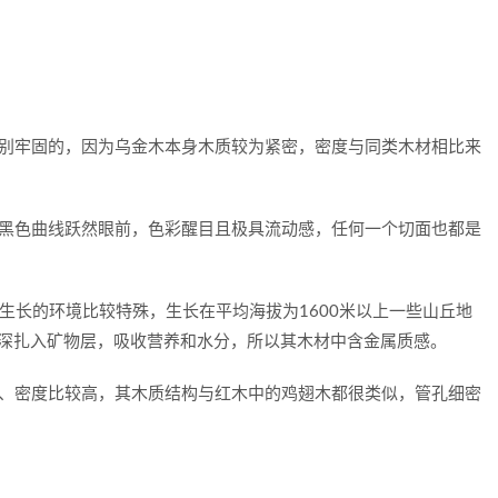
牢固的，因为乌金木本身木质较为紧密，密度与同类木材相比来
色曲线跃然眼前，色彩醒目且极具流动感，任何一个切面也都是
生长的环境比较特殊，生长在平均海拔为1600米以上一些山丘地
茎深扎入矿物层，吸收营养和水分，所以其木材中含金属质感。
密度比较高，其木质结构与红木中的鸡翅木都很类似，管孔细密