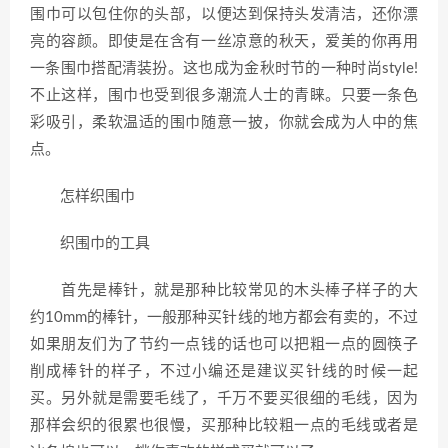
围巾可以包住你的头部，以便达到保持头发清洁，还你漂
亮的容颜。即使是在含有一丝凉意的秋天，爱美的你再用
一条围巾搭配清装扮。这也成为金秋时节的一种时尚style!
不止这样，围巾也受到很多潮流人士的青睐。只要一条色
彩吸引，柔软温适的围巾随意一披，你就会成为人中的焦
点。
怎样织围巾
织围巾的工具
首先是棒针，就是那种比较常见的木头棒子样子的大
约10mm的棒针，一般那种买针线的地方都会有卖的，不过
如果朋友们为了节约一点钱的话也可以把粗一点的圆筷子
削成棒针的样子，不过小编还是建议买针线的时候一起
买。另外就是需要毛线了，千万不要买很细的毛线，因为
那样会织的很累也很慢，买那种比较粗一点的毛线或者是