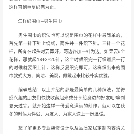
这样直到重复织完为止。
怎样织围巾—男生围巾
男生围巾的织法也可以说是围巾的花样中最简单的，
首先第一针下针上绕线，两件并一件织下针。三针一个花
样，所有在起头时要算好，两边各加一针为边。如果要6个
花样，那就起18+2=20针，这个时候织完一行织最后一行
的时候就要织上针，这样反复织完即可，这样织出来的围
巾款式大方、简洁、美观，佩戴起来比较朴实优雅。
编辑总结：以上介绍的都是最简单的几种织法，觉得
感兴趣的朋友们快快收藏起来或分享给身边的好友吧!等到
夏天过完，就开始这样一份爱意满满的创作，就可以在秋
冬的时候为伴侣、为友人、为家人送上一份温暖。
想了解更多专业装修设计以及品质家居定制内容请关