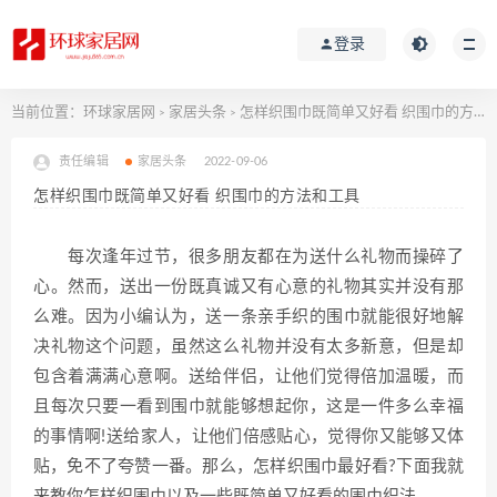
登录
当前位置：
环球家居网
家居头条
怎样织围巾既简单又好看 织围巾的方法和工具
>
>
责任编辑
家居头条
2022-09-06
怎样织围巾既简单又好看 织围巾的方法和工具
每次逢年过节，很多朋友都在为送什么礼物而操碎了
心。然而，送出一份既真诚又有心意的礼物其实并没有那
么难。因为小编认为，送一条亲手织的围巾就能很好地解
决礼物这个问题，虽然这么礼物并没有太多新意，但是却
包含着满满心意啊。送给伴侣，让他们觉得倍加温暖，而
且每次只要一看到围巾就能够想起你，这是一件多么幸福
的事情啊!送给家人，让他们倍感贴心，觉得你又能够又体
贴，免不了夸赞一番。那么，怎样织围巾最好看?下面我就
来教你怎样织围巾以及一些既简单又好看的围巾织法。