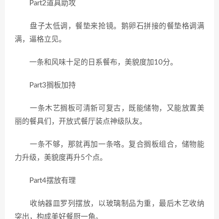
Part2道具助攻
盘子太低调，餐垫来抢镜。鹅卵石拼接的餐垫格调满
满，逼格立见。
一条和风味十足的日系餐布，美貌度加10分。
Part3搁板加持
一条木艺搁板可清新可复古，既能储物，又能放置美
丽的餐具们，开放式餐厅装点神级队友。
一条不够，那就再加一条咯。复合搁板组合，储物能
力升级，美貌度再升5个点。
Part4摆放有理
收纳器皿罗列摆放，以玻璃制品为重，最后木艺收纳
突出，构成美好餐厨一角。