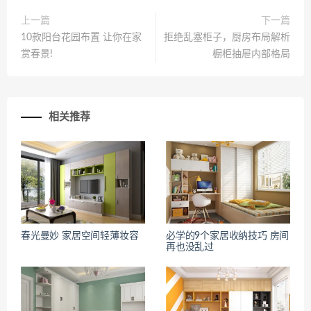
上一篇
下一篇
10款阳台花园布置 让你在家
拒绝乱塞柜子，厨房布局解析
赏春景!
橱柜抽屉内部格局
相关推荐
春光曼妙 家居空间轻薄妆容
必学的9个家居收纳技巧 房间
再也没乱过