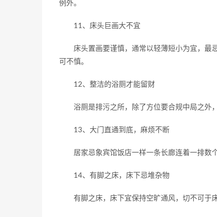
例外。
11、床头巨画大不宜
床头置画要谨慎，通常以轻薄短小为宜，最忌
可不慎。
12、整洁的浴厕才能留财
浴厕是排污之所，除了方位要合规中局之外，
13、大门直通到底，麻烦不断
居家忌象宾馆饭店一样一条长廊连着一排数个
14、有脚之床，床下忌堆杂物
有脚之床，床下宜保持空旷通风，切不可于床