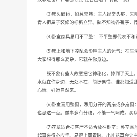
(3)床头嵌镜，招惹鬼魅：主人经常头疼、失
青人把屋子装修的标新立异。孰不知物各有序，
(4)卧室家具忌用不平整： 不平整即代表不和
(5)床上和地下凌乱会影响主人的运气：在生
大家想得那么复杂，它就在你身边。
既不象有些人故意把它神秘化，捧到了天上，
水就在你身边，无处不在，简捷易懂。谁都知道
心情。好运自然来。
(6)卧室喜用整窗，忌用分开的两扇或多扇窗
也忌这一点。做事多有分歧，不能一气呵成。买
(7)花草适合摆客厅不适合放在卧室：卧室喜
起事来得心应手。易得上司青睐。小叶花草会让