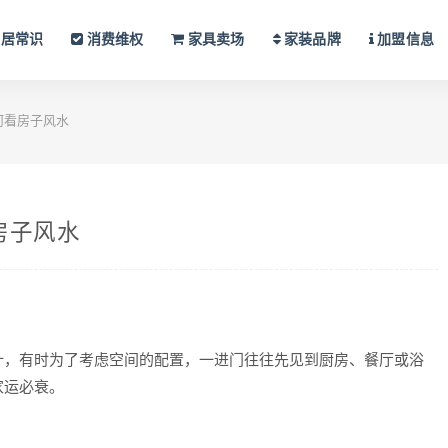
居常识
消费维权
家具卖场
家装品牌
加盟信息
何看房子风水
房子风水
，有时为了考虑空间的配置，一进门往往先见到厨房、餐厅或浴
家运必衰。