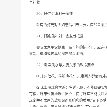
早补救。
20、暖光灯泡利于感情
卧房的灯光对夫妇感情相当重要，应尽量采用
21、隔角煞冲射，宜盆栽抵挡
要想居家平安健康，在可能的情况下，应选择
盆栽、植树或较厚的窗帘加以阻挡。
22、卧室风水与夫妻关系的致命要点
(1)床头放花，易犯桃花： 夫妻两人都会有外
(2)床离玻璃窗太近：空透无依，不能脚踏实
有楼，卧床过份地靠近窗户，使得卧室不能很好地
这扇并不太厚的玻璃窗而影响您的睡眠;“窗下多
太靠近窗户，容易导致“红杏出墙”，有此一说。