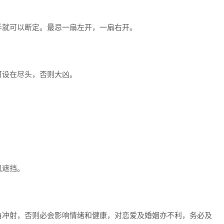
就可以断定。最忌一扇左开，一扇右开。
设在尽头，否则大凶。
风遮挡。
冲射，否则必会影响情绪和健康，对恋爱及婚姻亦不利，务必及