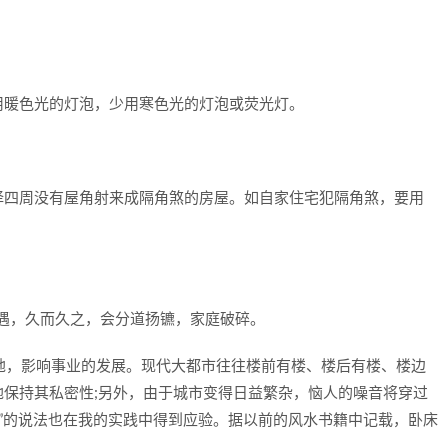
暖色光的灯泡，少用寒色光的灯泡或荧光灯。
四周没有屋角射来成隔角煞的房屋。如自家住宅犯隔角煞，要用
遇，久而久之，会分道扬镳，家庭破碎。
地，影响事业的发展。现代大都市往往楼前有楼、楼后有楼、楼边
保持其私密性;另外，由于城市变得日益繁杂，恼人的噪音将穿过
梦”的说法也在我的实践中得到应验。据以前的风水书籍中记载，卧床