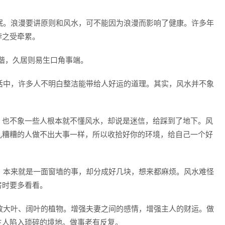
眠。浪漫要讲原则和风水，可不能因为浪漫而影响了健康。许多年
悖之受牵累。
谐，久居则易生口角事端。
活中，许多人不明白整洁能带给人好运的道理。其实，风水并不象
也不象一些人根本就不懂风水，却说是迷信，给踩到了地下。风
乱糟糟的人做不出大事一样，所以收拾好你的环境，给自己一个好
：本来就是一面窗墙的事，却分成好几块，想来都麻烦。风水难怪
房时要多看看。
放大叶、阔叶的植物。增强夫妻之间的感情，增强主人的财运。做
主人陷入琐碎的境地。做事老有反复。