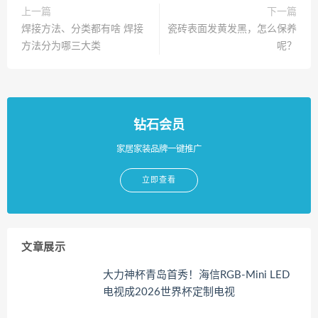
上一篇
下一篇
焊接方法、分类都有啥 焊接
瓷砖表面发黄发黑，怎么保养
方法分为哪三大类
呢？
钻石会员
家居家装品牌一键推广
立即查看
文章展示
大力神杯青岛首秀！海信RGB-Mini LED
电视成2026世界杯定制电视