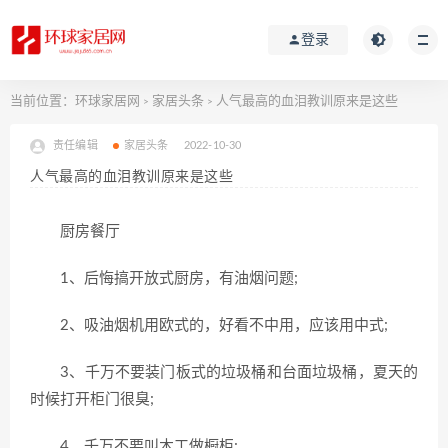
登录
当前位置：
环球家居网
家居头条
人气最高的血泪教训原来是这些
>
>
责任编辑
家居头条
2022-10-30
人气最高的血泪教训原来是这些
厨房餐厅
1、后悔搞开放式厨房，有油烟问题;
2、吸油烟机用欧式的，好看不中用，应该用中式;
3、千万不要装门板式的垃圾桶和台面垃圾桶，夏天的
时候打开柜门很臭;
4、千万不要叫木工做橱柜;