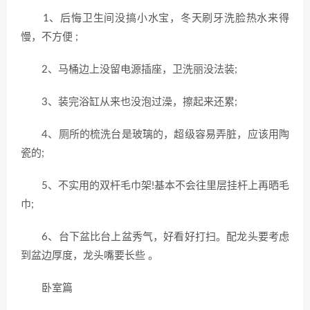
1、后悔卫生间没搞小水宝，冬天刷牙洗脸热水来得
慢，不方便 ;
2、马桶边上没留电源插座，卫洗丽没法装;
3、装完浴缸从来也没泡过澡，擦起来还累;
4、厕所的梳洗台是玻璃的，超级容易弄脏，应该用陶
瓷的;
5、不实用的双杆毛巾架!基本不会往里层挂杆上再晒毛
巾;
6、台下盆比台上盆秀气，好看好打扫。配龙头要考虑
到盆边厚度，龙头嘴要长些 。
卧室篇