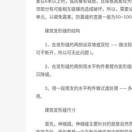
差在6米以上时，或房屋有错层，且楼板高差较
邻部分有可能相互碰撞而造成破坏，所以，需要
单元，以避免震害。防震缝的宽度一般为50~100
建筑变形缝的结构
1、在变形缝的两侧设双墙或双柱 —— 做法较
可不断开，所以可无此问题 )。
2、在变形缝的两侧用水平构件悬臂向变形缝的
沉降缝。
3、用一段简支的水平构件做过渡处理 —— 
用。
建筑变形缝尺寸
首先，伸缩缝。伸缩缝主要针对的就是自然界