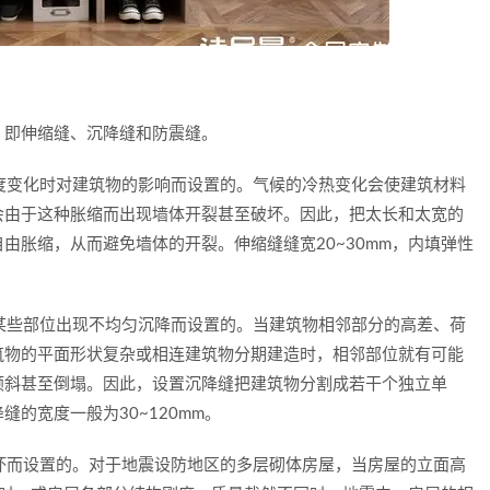
即伸缩缝、沉降缝和防震缝。
度变化时对建筑物的影响而设置的。气候的冷热变化会使建筑材料
会由于这种胀缩而出现墙体开裂甚至破坏。因此，把太长和太宽的
由胀缩，从而避免墙体的开裂。伸缩缝缝宽20~30mm，内填弹性
某些部位出现不均匀沉降而设置的。当建筑物相邻部分的高差、荷
筑物的平面形状复杂或相连建筑物分期建造时，相邻部位就有可能
倾斜甚至倒塌。因此，设置沉降缝把建筑物分割成若干个独立单
的宽度一般为30~120mm。
坏而设置的。对于地震设防地区的多层砌体房屋，当房屋的立面高