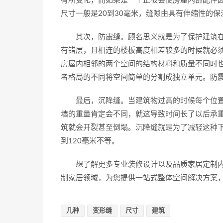
有所变化，而如果是一个正板会使房屋内部配件
尺寸一般是20到30毫米，缝隙由具有伸缩性的保
其次，防震缝。顾名思义就是为了保护建筑在地
有错层，且相连的楼板高度相差较多的时候就必
房屋内相邻的两个空间的结构材料和质量不同时
者格局的不同将空间简单的分割成独立单元。防震
最后，沉降缝。当建筑物过高的时候每个位置
墙的重量肯定会不同，就这导致时间长了以后承
筑就会开裂甚至倒塌。沉降缝就是为了减轻这种下
到120毫米不等。
想了解更多专业装修设计以及品质家居定制内
制家居领域，为您提供一站式整体空间解决方案，
几种
变形缝
尺寸
建筑