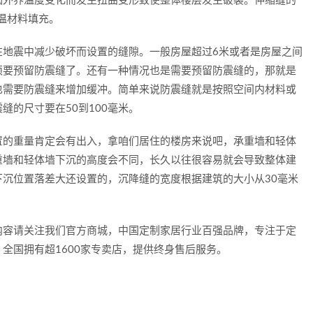
因外界温度变化而发生扭曲变形致使整体楼层发生破裂。伸缩缝的
温材料填充。
震中减少破坏而设置的缝隙。一般房屋超过6米或者是房屋之间
须要预留防震缝了。还有一种情况也是需要预留防震缝的，那就是
也需要防震缝来增加缓冲。简单来说防震缝就是按照空间内材料或
缝的尺寸要在50到100毫米。
的重量肯定会有出入，拿咱们居住的楼房来说吧，承重墙和轻体
重墙和轻体墙下沉的高度会不同，长久以往很容易就会导致整体建
沉位置落差大还设置的，沉降缝的宽度根据建筑的大小从30毫米
容请关注我们官方商城，中国定制家居行业百强品牌，专注于定
全国拥有超1600家专卖店，提供终身售后服务。