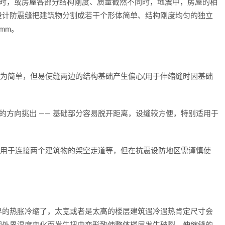
大时，或房屋各部分结构刚度、质量截然不同时，地震中，房屋的相
设计防震缝把建筑物分割成若干个形体简单、结构刚度均匀的独立
mm。
为简单，但易使缝两边的结构基础产生偏心(用于伸缩缝时因基础
方向挑出 —— 基础部分容易脱开距离，设缝较方便，特别适用于
多用于连接两个建筑物的架空走道等，但在抗震设防地区需谨慎使
的热胀冷缩了，太宽或者是太高的楼层建筑遇冷遇热肯定尺寸会