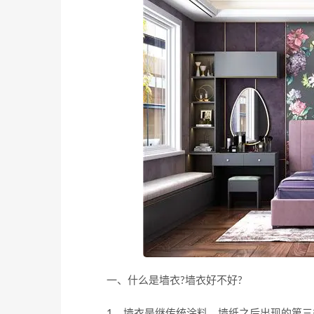
一、什么是墙衣?墙衣好不好?
1、墙衣是继传统涂料、墙纸之后出现的第三类