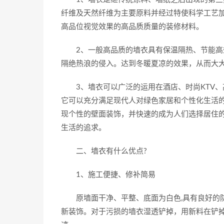
纤维及天然纤维为主要原料并经过特使科学工艺
高品位视觉效果的高品质质量的装修材料。
2、一般高品质的墙衣具有保温隔热、节能高效
隔绝热浪的侵入。达到冬暖夏凉的效果，从而大
3、墙衣可以广泛的运用在酒店、时尚KTV、
它可以充分满足现代人对绿色家居和个性化生活
现个性的壁面装饰，并快速的成为人们选择居住
生活的追求。
二、墙衣有什么优点?
1、施工便捷、修补简易
原墙面干净、平整、底面为白色,具有良好的防
新装饰。对于污损的墙衣湿透铲掉，用新料在铲