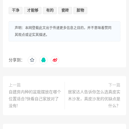
干净
才能够
有的
瓷砖
脏物
声明：本网登载此文出于传递更多信息之目的，并不意味着赞同
其观点或证实其描述。
分享到：
上一篇
下一篇
自建房内种的盆栽摆放在哪个
居家达人告诉你怎么选真皮实
位置适合?快看自己家放对了
木沙发，真皮沙发的优缺点是
没有!
什么？