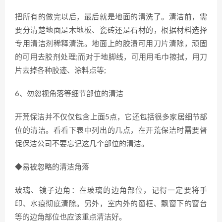
把所有的做完以后，最后就是地面的清洗了。清洁前，需
要分清楚地面是木地板、瓷砖还是石材的，根据材料选择
专用清洁剂稀释清洗。地面上的胶渍可用刀片清除，顽固
的可用去胶剂处理;而对于地脚线，可用用毛巾擦拭，用刀
片去掉各种胶迹、涂料点等;
6、勿忽视角落等细节部位的清洁
开荒保洁并不仅仅包含上面5点，它还包括很多家居细节部
位的清洁。看看下表中列出的几点，在开荒保洁时需要督
促保洁公司不要忘记这几个部位的清洁。
◆易被忽略的清洁角落
玻璃、镜子边角：在玻璃的边角部位，记得一定要将手
印、水痕彻底清除。另外，室内外的窗框、飘窗下的窗台
等的边角部位也应该重点清洁好。