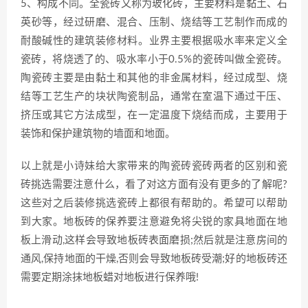
5、构成不同。全瓷砖又称为玻化砖，主要材料是黏土、石
英砂等，经过研磨、混合、压制、烧结等工艺制作而成的
耐酸碱性的建筑装修材料。业界主要根据吸水率来定义全
瓷砖，将烧透了的、吸水率小于0.5%的瓷砖叫做全瓷砖。
陶瓷砖主要是由黏土和其他的非金属材料，经过成型、烧
结等工艺生产的块状陶瓷制品，通常在室温下通过干压、
挤压或其它方法成型，在一定温度下烧结而成，主要用于
装饰和保护建筑物的墙面和地面。
以上就是小诗妹给大家带来的陶瓷砖瓷砖两者的区别和瓷
砖挑选需要注意什么，看了对这方面有没有更多的了解呢?
这些对之后装修挑选瓷砖上都很有帮助的。希望可以帮助
到大家。地板砖的保养要注意避免将尖锐的家具地面在地
板上滑动,这样会导致地板砖表面磨损;然后就是注意房间的
通风,保持地面的干燥,否则会导致地板砖受潮;好的地板砖还
需要定期涂抹地板蜡对地板进行保养哦!