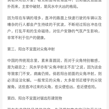
倘若从阳台外望，看见前面有街道直冲，仿如猛虎迎面直
扑而来，主家中破财，是风水中大凶的格局。
因为现在车辆的增多，直冲的路面上快速行驶的车辆以及
嘈杂的行人都会产生持续的干扰波，不断经过阳台冲击住
户，打乱平和的生命磁场，对住户安静的气氛产生影响，
非常不利于住户的健康。
第三、阳台不宜面对尖角冲射
中国的传统观念里，素来喜圆润，而对于尖角特别敏感，
是为避忌之：风水学亦有“尖角冲射主不吉”之说，因为这会
导致家门不安，病痛仍频。倘若阳台前面的尖角冲射，则
必须设法化解。一般常见的尖角，大多是邻近楼宇的尖锐
屋角，这些直冲过来的尖角，愈尖便愈凶，愈近便愈险。
第四、阳台不宜面对锯齿形建筑物