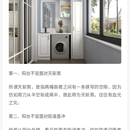
第一、阳台不宜面对天斩煞
所谓天斩煞，是指两幢高楼之间有一条狭窄的空隙，因为
仿如用刀从半空斩成两半，故此称为天斩煞，往往有血光
之灾。
第二、阳台不宜面对街道直冲