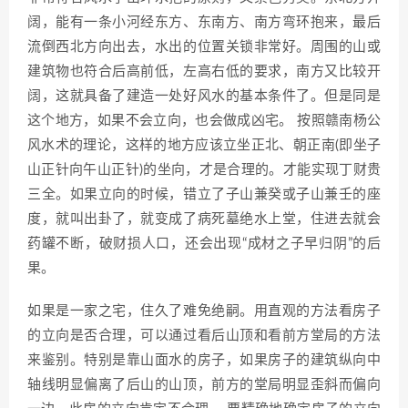
阔，能有一条小河经东方、东南方、南方弯环抱来，最后
流倒西北方向出去，水出的位置关锁非常好。周围的山或
建筑物也符合后高前低，左高右低的要求，南方又比较开
阔，这就具备了建造一处好风水的基本条件了。但是同是
这个地方，如果不会立向，也会做成凶宅。 按照赣南杨公
风水术的理论，这样的地方应该立坐正北、朝正南(即坐子
山正针向午山正针)的坐向，才是合理的。才能实现丁财贵
三全。如果立向的时候，错立了子山兼癸或子山兼壬的座
度，就叫出卦了，就变成了病死墓绝水上堂，住进去就会
药罐不断，破财损人口，还会出现“成材之子早归阴”的后
果。
如果是一家之宅，住久了难免绝嗣。用直观的方法看房子
的立向是否合理，可以通过看后山顶和看前方堂局的方法
来鉴别。特别是靠山面水的房子，如果房子的建筑纵向中
轴线明显偏离了后山的山顶，前方的堂局明显歪斜而偏向