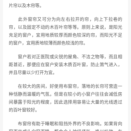
片帘以及木帘等。
此外窗帘又可分为向左右拉开的帘，向上下拉卷的
帘，以及固定不动的木百叶帘等等。原则上来说，是阳光
充足的窗户，宜用地质较厚而颜色较深的帘，而阳光不足
的窗户，宜用质地较薄而颜色较浅的帘。
窗户若对正医院或尖锐的屋角、不洁之物等，而且相
距甚近，那便应在窗户安装木质百叶窗，防止煞气进入，
并且尽量以少打开为宜。
在较大的房间，好使用布窗帘，落地的长帘可营造一
种恬静而温暖的气氛。但是在较小的小窗户往往会减低房
间暴露于阳光的程度，因此选择用容易让大量的光线透过
的百叶窗较好。
布窗帘有助于睡眠和阻挡外界的不良影响。如果背向