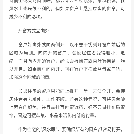
窗而坐或头向窗而睡，都会令人神经紧张，难以松弛，在
风水上也是很不利的，但如果窗户上悬挂厚实的窗帘，可
减少不利的影响。
开窗方式宜向外
窗户好向外或向两侧开，以不要干扰到开窗户前后的
区域为原则。向内开的窗户，会使居住者变得胆小，退
缩，而且向内开的窗户，经常会被窗帘或百叶窗挡到，难
以开启。如果窗户向内开，可在窗户下摆放盆景或音响，
加强这个区域的能量。
如果住宅的窗户只能向上推开一半，无法全开，会使
居住者有志难伸，工作不顺。若有这种情况，可将窗台漆
上明亮的颜色，并且悬挂百叶窗遮挡，好不要悬挂布质窗
帘，窗边可摆盆景、水晶来活化内部的能量。
作为住宅的“风水眼”，要确保所有的窗户都容易打开，