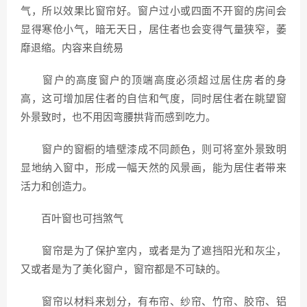
气，所以效果比窗帘好。窗户过小或四面不开窗的房间会
显得寒伧小气，暗无天日，居住者也会变得气量狭窄，萎
靡退缩。内容来自统易
窗户的高度窗户的顶端高度必须超过居住房者的身
高，这可增加居住者的自信和气度，同时居住者在眺望窗
外景致时，也不用因弯腰拱背而感到吃力。
窗户的窗橱的墙壁漆成不同颜色，则可将室外景致明
显地纳入窗中，形成一幅天然的风景画，能为居住者带来
活力和创造力。
百叶窗也可挡煞气
窗帘是为了保护室内，或者是为了遮挡阳光和灰尘，
又或者是为了美化窗户，窗帘都是不可缺的。
窗帘以材料来划分，有布帘、纱帘、竹帘、胶帘、铝