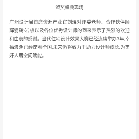
颁奖盛典现场
广州设计周首席资源产业官刘煜对评委老师、合作伙伴顺
辉瓷砖·岩板以及各位优秀设计师的到来表示了热烈的欢迎
和由衷的感谢。当代住宅设计效果大赛已经连续举办3年,幸
福浪潮已经席卷全国,未来仍将致力于助力设计师成长,为美
好人居空间赋能。