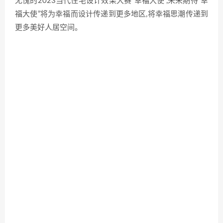
无愧的2023当代住宅设计效果大赛“幸福大使”,未来期待“幸
福大使”将为幸福而设计传递到更多地区,将幸福思潮传递到
更多美好人居空间。