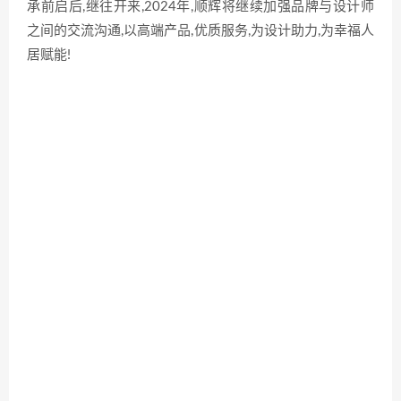
承前启后,继往开来,2024年,顺辉将继续加强品牌与设计师
之间的交流沟通,以高端产品,优质服务,为设计助力,为幸福人
居赋能!