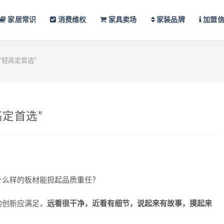
家居常识
消费维权
家具卖场
家装品牌
加盟
“轻高定首选”
高定首选”
什么样的板材能担起品质重任？
的创新应满足，
远看很干净，近看有细节，说起来有故事，摸起来