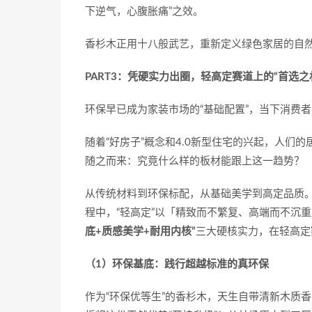
下逆气，心腹胀痛”之效。
香杉木正用十八般武艺，重新定义绿色家居的自然
PART3：凭硬实力出圈，轻高定赛道上的“首选之
环保早已成为家装市场的“基础配置”，当下消费
随着“好房子”概念和4.0新型住宅的兴起，人们的
随之而来：究竟什么样的板材能跟上这一趋势？
从传统材料到环保标配，从基础美学到高定品质
程中，“轻高定”以「精致而不繁复、高端而不沉
底+质感美学+耐用内核”
三大硬核实力，在轻高定
（1）环保基底：践行超越标准的真环保
作为“环保优等生”的香杉木，天生自带清新木质