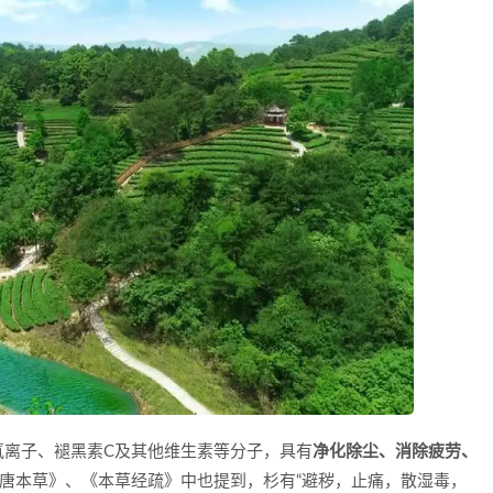
氧离子、褪黑素C及其他维生素等分子，具有
净化除尘、消除疲劳、
《唐本草》、《本草经疏》中也提到，杉有“避秽，止痛，散湿毒，