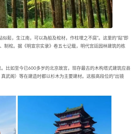
煔似鬆，生江南，可以為船及棺材，作柱埋之不腐”。这里的“煔”即
船、制棺。据《明宣宗实录》卷五七记载，明代宫廷园林建筑的栋
。比如至今已600多岁的北京故宫，现存最古的木构塔式建筑应县
真武阁）等在建造时都以杉木为主要建材。这般高段位的“出镜