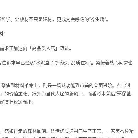
哲学。让板材不只是建材，更成为会呼吸的“养生场”。
材”
者需求正加速向「高品质人居」迈进。
居住诉求早已经从“水泥盒子”升级为“品质住宅”。紧接着核心问题也
。聚焦到材料革命上，则是一场从功能到审美的全面进阶。在此进
重」的价值主张，跃升为当代人居的新风口。而香杉木凭借
“环保基
赛道上脱颖而出：
香，宛如行走的森林氧吧。凭借优质选材与生产工艺，一家美香杉精