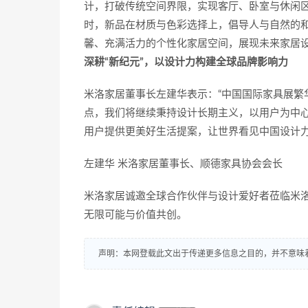
计，打破传统空间界限，实现客厅、卧室与休闲区
时，新品在材质与色彩选择上，倡导人与自然的
馨、充满活力的个性化家居空间，展现未来家居
深耕“新纪元”，以设计力构建全球品牌影响力
米洛家居董事长左建华表示：“中国国际家具展繁
点，我们将继续秉持设计长期主义，以用户为中
用户提供更美好生活提案，让世界看见中国设计力
左建华 米洛家居董事长、顺德家具协会会长
米洛家居诚邀全球合作伙伴与设计爱好者莅临米洛
无限可能与价值共创。
声明：本网登载此文出于传递更多信息之目的，并不意味