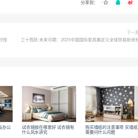
分享到：
下一
好惊
三十而跃 未来可期：2025中国国际家具展定义全球贸易新坐
板办公
试衣镜放在哪里好 试衣镜有
购买墙纸的注意事项 买墙纸
什么风水讲究
需要问什么问题