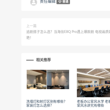
责任编辑
普通
上一篇
追剧搭子怎么选？当海信E8Q Pro遇上爆款剧 电视画质
艳！
相关推荐
洗墙灯和射灯区别有哪些？
老板办公室风水学 老
家装灯怎么选择？
室风水讲究有哪些