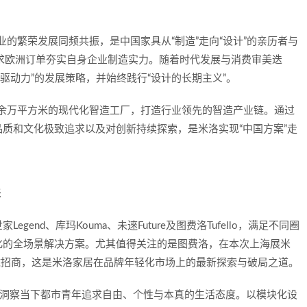
业的繁荣发展同频共振，是中国家具从“制造”走向“设计”的亲历者与
求欧洲订单夯实自身企业制造实力。随着时代发展与消费审美迭
心驱动力”的发展策略，并始终践行“设计的长期主义”。
0余万平方米的现代化智造工厂，打造行业领先的智造产业链。通过
质和文化极致追求以及对创新持续探索，是米洛实现“中国方案”走
来
end、库玛Kouma、未逨Future及图费洛Tufello，满足不同圈
化的全场景解决方案。尤其值得关注的是图费洛，在本次上海展米
球招商，这是米洛家居在品牌年轻化市场上的最新探索与破局之道。
准洞察当下都市青年追求自由、个性与本真的生活态度。以模块化设