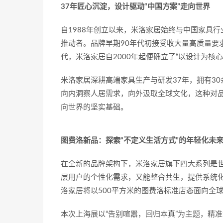
37
年
匠心沉淀，设计驱动“中国方案”走向世界
自1988年创立以来，米洛家居始终与中国家具行
推动者。品牌早期90年代初接受收大量高质量要
代，米洛家居自2000年起便确立了“以设计为核
米洛家居深耕高端家具生产与研发37年，拥有3
向内洞察人居需求，向外汲取全球文化，这种对品
向世界的坚实基础。
图费洛
新品
：探索“不定义生活方式”的年轻化未
在全新的品牌架构下，米洛家居旗下四大系列是世家Leg
层用户的个性化需求，又能整合共生，提供系统
洛家居将以500平方米的图费洛标准店态面向全
本次上海展以“告别喧嚣，回归本真”为主题，精