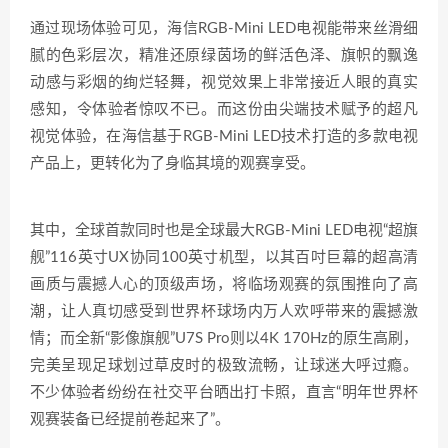
通过现场体验可见，海信RGB-Mini LED电视能带来丝滑细
腻的色彩层次，精准还原绿茵场的鲜活色泽、旗帜的飘逸
动感与彩烟的绚烂轻舞，视觉效果上非常接近人眼的真实
感知，令体验者惊叹不已。而这份由尖端技术赋予的超凡
视觉体验，在海信基于RGB-Mini LED技术打造的多款电视
产品上，更转化为了身临其境的观赛享受。
其中，全球首款同时也是全球最大RGB-Mini LED电视“超旗
舰”116英寸UX协同100英寸机型，以其百吋巨幕的超高清
画质与震撼人心的顶级声场，将临场观赛的氛围推向了高
潮，让人真切感受到世界杯球场内万人欢呼带来的震撼激
情；而全新“影像旗舰”U7S Pro则以4K 170Hz的原生高刷，
完美呈现足球划过草皮时的极致流畅，让球迷大呼过瘾。
不少体验者纷纷在社交平台晒出打卡照，直言“明年世界杯
观赛装备已经提前卷起来了”。