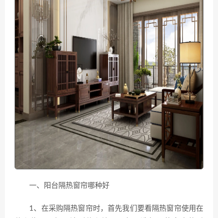
一、阳台隔热窗帘哪种好
1、在采购隔热窗帘时，首先我们要看隔热窗帘使用在