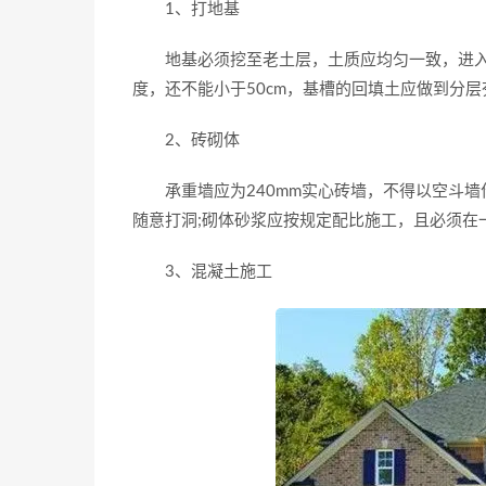
1、打地基
地基必须挖至老土层，土质应均匀一致，进入老
度，还不能小于50cm，基槽的回填土应做到分层
2、砖砌体
承重墙应为240mm实心砖墙，不得以空斗墙
随意打洞;砌体砂浆应按规定配比施工，且必须在
3、混凝土施工