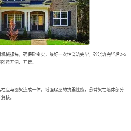
械振捣，确保砼密实，最好一次性浇筑完毕，砼浇筑完毕后2-3
能随意开洞、开槽。
柱应与圈梁连成一体，增强房屋的抗震性能。悬臂梁在墙体部分
行复核。