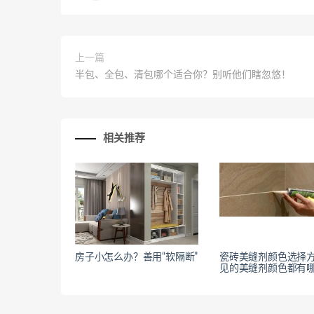
上一篇
半包、全包、清包哪个适合你？别听他们瞎忽悠！
相关推荐
房子小怎么办？善用“软隔断”
瓷砖美缝剂颜色选择方
见的美缝剂颜色都有