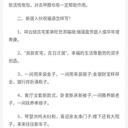
些活性炭包，对去甲醛也有一定帮助作用。
二、新居入伙祝福语怎样写?
1、祥云绕吉宅家承旺世添福禄;瑞蔼盈芳庭人值华年增
寿康。
2、“良辰安宅，吉日迁居”，幸福的生活靠勤劳的双手
创造。
3、一间用来装金子，一间用来装银子;金银财宝样样
全，银行存折满柜子。
4、客厅全套新款式，卧室新床新被子;一间赡养娘老
子，一间抚养孝顺子。
5、琴瑟共鸣夫妇和，喜迎亲友串门子;楼下还有大院
子，来来往往新车子。