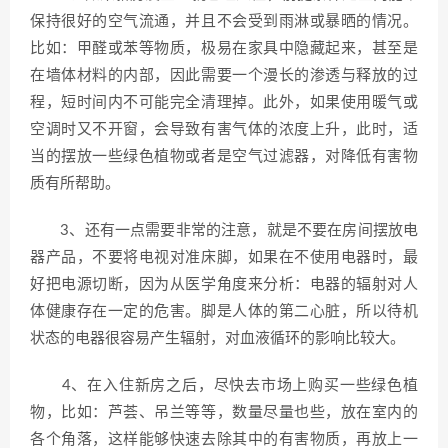
保持很好的空气流通，并且不会受到雨淋或暴晒的情况。
比如：甲醛或苯等物质，极易在家具中隐藏起来，甚至是
在墙体材料的内部，因此需要一个漫长的渗透与释放的过
程，短时间内不可能完全清理掉。此外，如果使用暖气或
空调时又不开窗，会导致有害气体的浓度上升，此时，适
当的摆放一些绿色植物或者是空气过滤器，对降低有害物
质有所帮助。
3、还有一点需要非常的注意，就是不要在房间摆放电
器产品，不要将电视对准床脚，如果在不使用电器时，最
好把电源切断，因为从医学角度来分析：电器的辐射对人
体健康存在一定的危害。脚是人体的第二心脏，所以待机
状态的电器很容易产生辐射，对血液循环的影响比较大。
4、在入住新房之后，尽快去市场上购买一些绿色植
物，比如：芦荟、吊兰等等，数量尽量也些，放在室内的
各个角落，这样能够快速去除其中的有害物质，再放上一