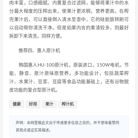
肉丰富，口感细腻。内置复合过滤网，能够将果汁中的水
分最大程度的压榨出来，使果汁更浓稠，营养更高。在榨
完果汁后，可以直接倒入清水至壶中，它的硅胶旋转刷可
以自动帮你清洗干净。但是如果内含的果渣较多，则最好
拆卸下来清洗，同样方便。
推荐四、惠人原汁机
韩国惠人HU-100原汁机，原装进口，150W电机，节
能、静音、原汁原味原营养。多功能设计，包括蔬菜榨
汁、水果汁、豆浆、豆腐等食品功能基础上，还有谷物脱
皮功能的复合型原汁机。
健康
好用
果汁
榨汁机
声明：本网登载此文出于传递更多信息之目的，并不意味着赞同
其观点或证实其描述。