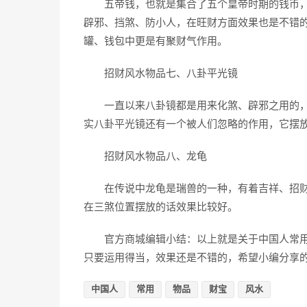
五帝钱，也就是集合了五个皇帝时期的钱币，
辟邪、挡煞、防小人，在旺财方面效果也是不错
罐、钱包中更是有聚财气作用。
招财风水物品七、八卦平光镜
一直以来八卦镜都是用来化煞、辟邪之用的，
实八卦平光镜还有一个被人们忽略的作用，它摆
招财风水物品八、龙龟
在传说中龙龟是瑞兽的一种，有着吉祥、招财
在三煞位置摆放的话效果比较好。
官方商城编辑小结：以上就是关于中国人常用的
只要运用得当，效果还是不错的，希望小编分享
中国人
常用
物品
财宝
风水