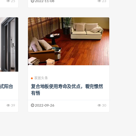
25
2022-11-08
23
家居头条
闭式阳台
复合地板使用寿命及优点，看完憬然
有悟
39
2022-09-26
30