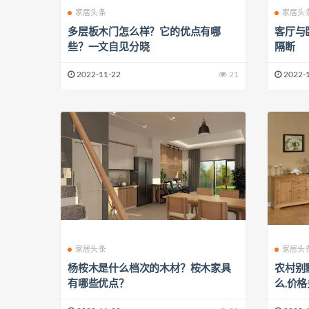
家居头条
家居头
多层板木门怎么样？它的优点有哪
客厅与
些？一文自见分晓
隔断
2022-11-22
21
2022-
家居头条
家居头
杨桉木是什么档次的木材？桉木家具
农村别
有哪些优点？
么,价