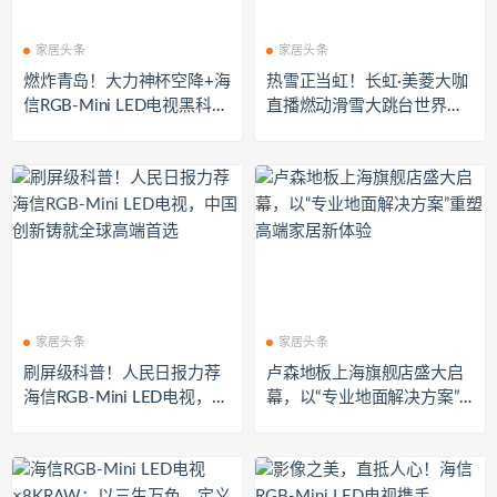
家居头条
家居头条
燃炸青岛！大力神杯空降+海
热雪正当虹！长虹·美菱大咖
信RGB-Mini LED电视黑科
直播燃动滑雪大跳台世界杯
技，12月21日提前解锁世界
赛场
杯狂欢！
家居头条
家居头条
刷屏级科普！人民日报力荐
卢森地板上海旗舰店盛大启
海信RGB-Mini LED电视，中
幕，以“专业地面解决方案”
国创新铸就全球高端首选
重塑高端家居新体验